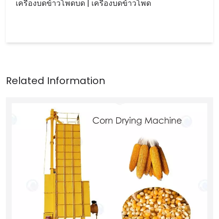
เครื่องบดข้าวโพดบด | เครื่องบดข้าวโพด