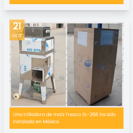
21
OCT
Una trilladora de maíz fresco SL-268 ha sido
instalada en México