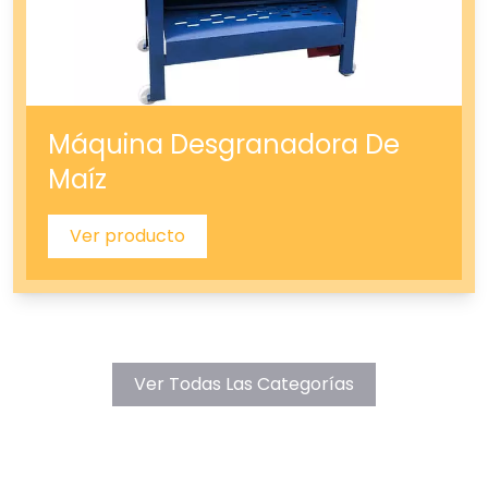
Máquina Desgranadora De
Maíz
Ver producto
Ver Todas Las Categorías