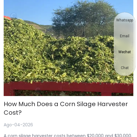
Whatsapp
Email
Wechat
Chat
How Much Does a Corn Silage Harvester
Cost?
Ago-04-2026
A corn silage harvester costs between $20,000 and $30,000.