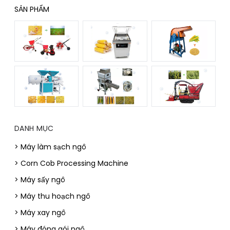
SẢN PHẨM
DANH MỤC
> Máy làm sạch ngô
> Corn Cob Processing Machine
> Máy sấy ngô
> Máy thu hoạch ngô
> Máy xay ngô
> Máy đóng gói ngô