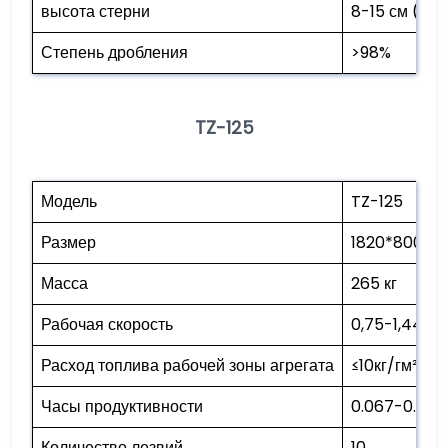
высота стерни
8-15 см (ре
Степень дробления
>98%
TZ-125
Модель
TZ-125
Размер
1820*800*11
Масса
265 кг
Рабочая скорость
0,75-1,44 км
Расход топлива рабочей зоны агрегата
≤10кг/гм²
Часы продуктивности
0.067-0.1 ге
Количество лезвий
10