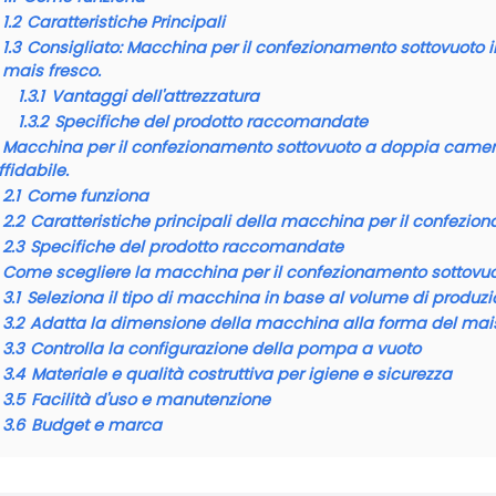
1.2
Caratteristiche Principali
1.3
Consigliato: Macchina per il confezionamento sottovuoto i
mais fresco.
1.3.1
Vantaggi dell'attrezzatura
1.3.2
Specifiche del prodotto raccomandate
Macchina per il confezionamento sottovuoto a doppia camera:
ffidabile.
2.1
Come funziona
2.2
Caratteristiche principali della macchina per il confezi
2.3
Specifiche del prodotto raccomandate
Come scegliere la macchina per il confezionamento sottovuo
3.1
Seleziona il tipo di macchina in base al volume di produz
3.2
Adatta la dimensione della macchina alla forma del mai
3.3
Controlla la configurazione della pompa a vuoto
3.4
Materiale e qualità costruttiva per igiene e sicurezza
3.5
Facilità d'uso e manutenzione
3.6
Budget e marca