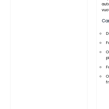
aut
vuo
Car
D
F
O
p
F
O
f