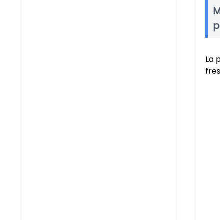
M
p
La 
fre