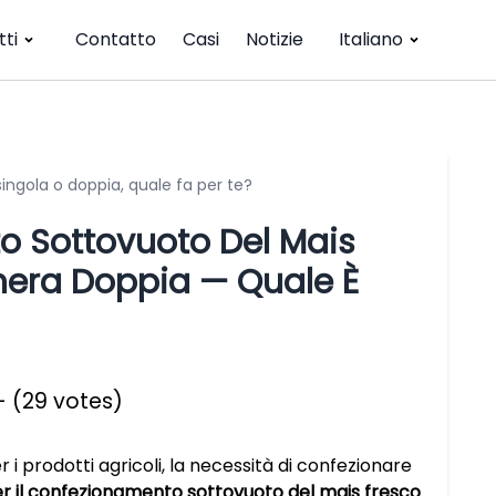
ti
Contatto
Casi
Notizie
Italiano
ingola o doppia, quale fa per te?
o Sottovuoto Del Mais
mera Doppia — Quale È
- (29 votes)
 prodotti agricoli, la necessità di confezionare
 il confezionamento sottovuoto del mais fresco