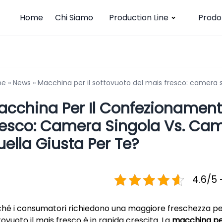
Home
Chi Siamo
Production Line
Prodot
me
»
News
»
Macchina per il sottovuoto del mais fresco: camera s
acchina Per Il Confezionament
resco: Camera Singola Vs. Ca
ella Giusta Per Te?
4.6/5 
ché i consumatori richiedono una maggiore freschezza per i
tovuoto il mais fresco è in rapida crescita. La
macchina per