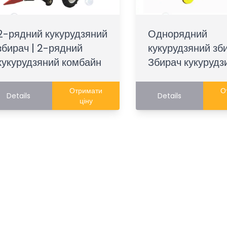
2-рядний кукурудзяний
Однорядний
збирач | 2-рядний
кукурудзяний зби
кукурудзяний комбайн
Збирач кукурудз
Отримати
О
Details
Details
ціну