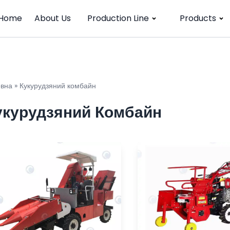
Home
About Us
Production Line
Products
овна
»
Кукурудзяний комбайн
укурудзяний Комбайн