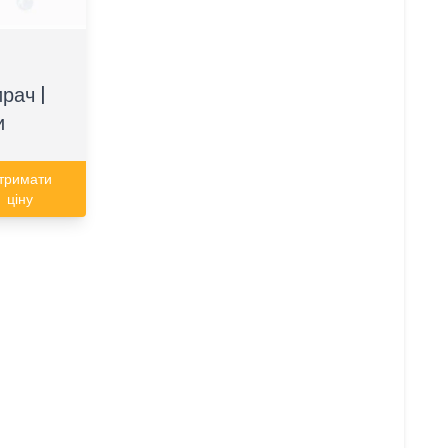
рач |
и
тримати
ціну