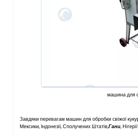
машина для о
Завдяки перевагам машин для обробки свіжої кукуру
Мексики, Індонезії, Сполучених Штатів,
Гани
, Нігері