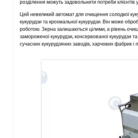
розділення можуть задовольнити потреби клієнтів у
Цей невеликий автомат для очищення солодкої куку
кукурудзи та крохмальної кукурудзи. Він може обро
роботою. Зерна залишаються цілими, а рівень очи
замороженої кукурудзи, консервованої кукурудзи та
сучасних кукурудзяних заводів, харчових фабрик і п