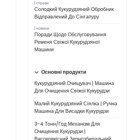
справи
Солодкий Кукурудзяний Обробник
Відправлений До Сінгапуру
новини
Поради Щодо Обслуговування
Ременя Свіжої Кукурудзяної
Машини
Основні продукти
Кукурудзяний Очищувач | Машина
Для Очищення Свіжої Кукурудзи
Малий Кукурудзяний Сіялка | Ручна
Машина Для Висадки Кукурудзи
3-4 Тонн/год Механізм Для
Очищення Кукурудзи |
Високоякісний Зернозбиральний