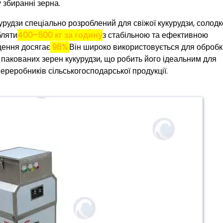
 збиранні зерна.
рудзи спеціально розроблений для свіжої кукурудзи, солодк
бляти
400–500 кг за годину
з стабільною та ефективною
щення досягає
98%
.
Він широко використовується для обробк
 пакованих зерен кукурудзи, що робить його ідеальним для
ереробників сільськогосподарської продукції.