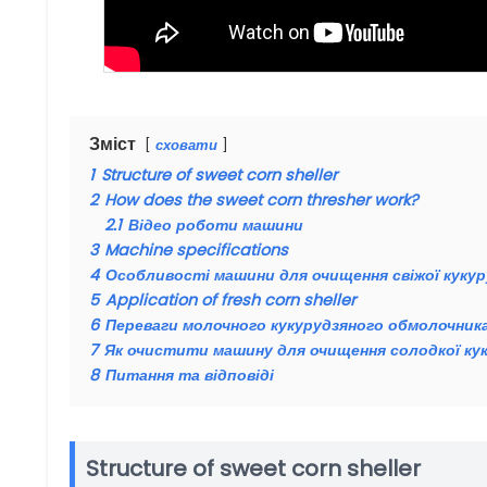
Зміст
сховати
1
Structure of sweet corn sheller
2
How does the sweet corn thresher work?
2.1
Відео роботи машини
3
Machine specifications
4
Особливості машини для очищення свіжої куку
5
Application of fresh corn sheller
6
Переваги молочного кукурудзяного обмолочник
7
Як очистити машину для очищення солодкої ку
8
Питання та відповіді
Structure of sweet corn sheller