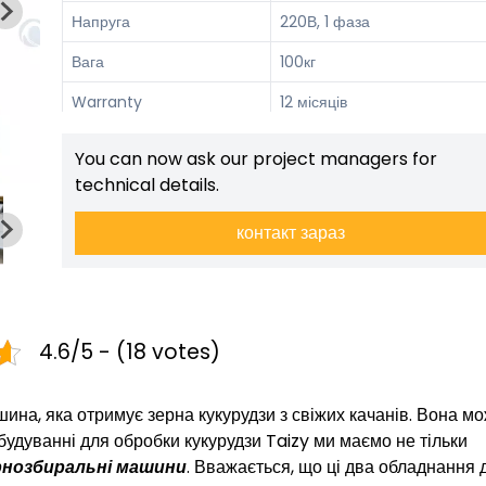
Напруга
220В, 1 фаза
Вага
100кг
Warranty
12 місяців
Сертифікація
CE/TUV/SGS/ISO9001
You can now ask our project managers for
technical details.
контакт зараз
4.6/5 - (18 votes)
на, яка отримує зерна кукурудзи з свіжих качанів. Вона м
будуванні для обробки кукурудзи Taizy ми маємо не тільки
рнозбиральні машини
. Вважається, що ці два обладнання 