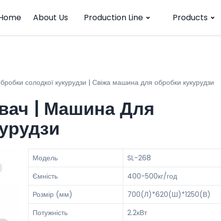
Home
About Us
Production Line
Products
робки солодкої кукурудзи | Свіжа машина для обробки кукурудзи
вач | Машина Для
урудзи
Модель
SL-268
Ємність
400-500кг/год
Розмір (мм)
700(Л)*620(Ш)*1250(В)
Потужність
2.2кВт