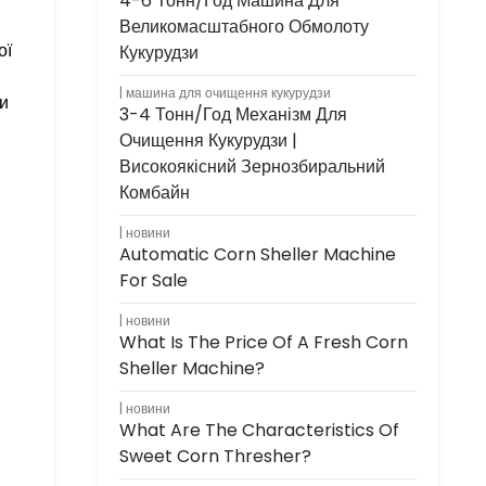
4-6 Тонн/год Машина Для
Великомасштабного Обмолоту
ої
Кукурудзи
машина для очищення кукурудзи
и
3-4 Тонн/год Механізм Для
Очищення Кукурудзи |
Високоякісний Зернозбиральний
Комбайн
новини
Automatic Corn Sheller Machine
For Sale
новини
What Is The Price Of A Fresh Corn
Sheller Machine?
новини
What Are The Characteristics Of
Sweet Corn Thresher?