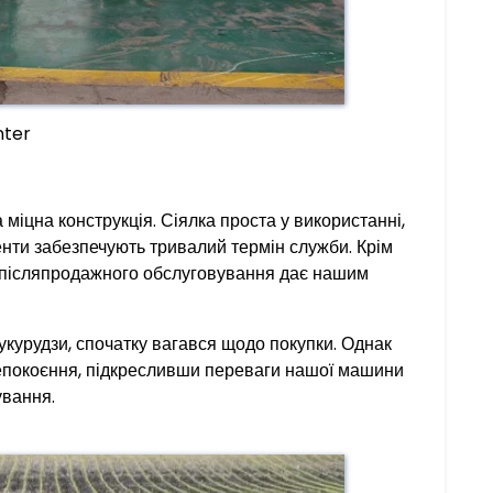
nter
а міцна конструкція. Сіялка проста у використанні,
енти забезпечують тривалий термін служби. Крім
та післяпродажного обслуговування дає нашим
кукурудзи, спочатку вагався щодо покупки. Однак
анепокоєння, підкресливши переваги нашої машини
ування.