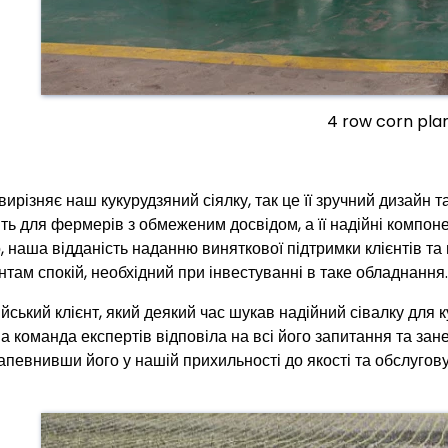
4 row corn pla
ирізняє наш кукурудзяний сіялку, так це її зручний дизайн т
іть для фермерів з обмеженим досвідом, а її надійні компон
о, наша відданість наданню виняткової підтримки клієнтів 
єнтам спокій, необхідний при інвестуванні в таке обладнання.
ійський клієнт, який деякий час шукав надійний сівалку для 
а команда експертів відповіла на всі його запитання та з
запевнивши його у нашій прихильності до якості та обслугов