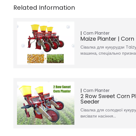
Corn Planter
Maize Planter | Corn
Сівалка для кукурудзи Taiz
машина, спеціально призн
Corn Planter
2 Row Sweet Corn Pl
Seeder
Сівалка для солодкої кукур
висівати насіння…