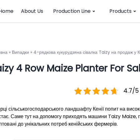
Home
About Us
Production Line
Products
овна
»
Випадки
»
4-рядкова кукурудзяна сівалка Taizy на продаж у К
izy 4 Row Maize Planter For Sa
4.7/5
ерці сільськогосподарського ландшафту Кенії попит на високо
стає. Саме тут на допомогу приходять машини Taizy Maize, 
птовані до унікальних потреб кенійських фермерів.