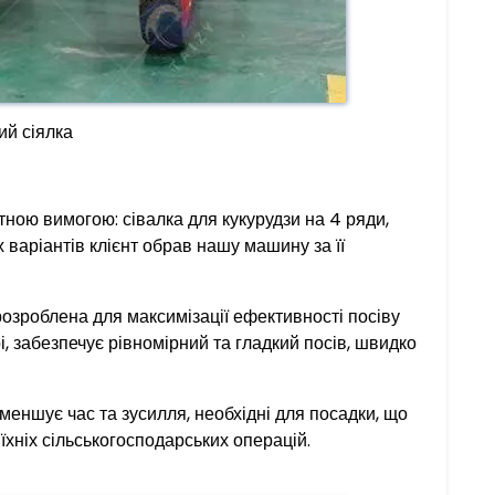
ий сіялка
етною вимогою: сівалка для кукурудзи на 4 ряди,
 варіантів клієнт обрав нашу машину за її
озроблена для максимізації ефективності посіву
і, забезпечує рівномірний та гладкий посів, швидко
меншує час та зусилля, необхідні для посадки, що
хніх сільськогосподарських операцій.