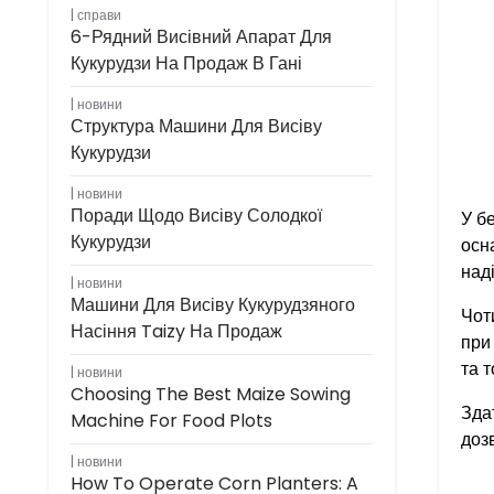
справи
6-Рядний Висівний Апарат Для
Кукурудзи На Продаж В Гані
новини
Структура Машини Для Висіву
Кукурудзи
новини
Поради Щодо Висіву Солодкої
У б
Кукурудзи
осн
наді
новини
Машини Для Висіву Кукурудзяного
Чот
Насіння Taizy На Продаж
при
та 
новини
Choosing The Best Maize Sowing
Зда
Machine For Food Plots
доз
новини
How To Operate Corn Planters: A