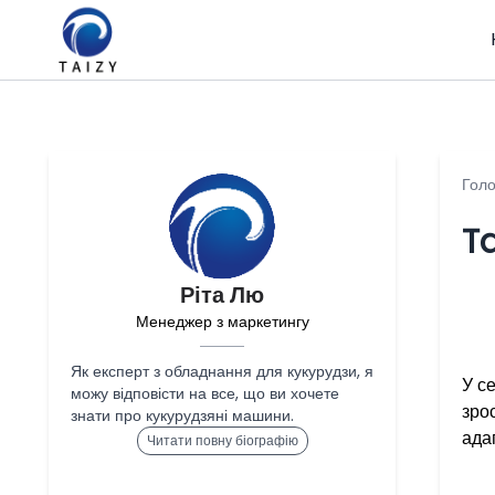
Гол
Ta
Ріта Лю
Менеджер з маркетингу
Як експерт з обладнання для кукурудзи, я
У с
можу відповісти на все, що ви хочете
зро
знати про кукурудзяні машини.
ада
Читати повну біографію