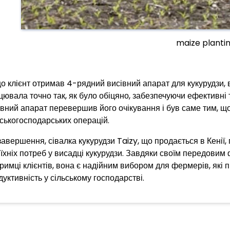
maize planti
о клієнт отримав 4-рядний висівний апарат для кукурудзи, в
цювала точно так, як було обіцяно, забезпечуючи ефективні т
івний апарат перевершив його очікування і був саме тим, щ
ьськогосподарських операцій.
завершення, сівалка кукурудзи Taizy, що продається в Кені
 їхніх потреб у висадці кукурудзи. Завдяки своїм передовим
тримці клієнтів, вона є надійним вибором для фермерів, які
дуктивність у сільському господарстві.