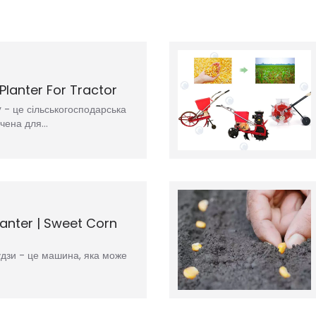
 Planter For Tractor
y - це сільськогосподарська
ачена для…
anter | Sweet Corn
удзи - це машина, яка може