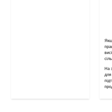
Якщ
пра
вис
сіл
На 
для
під
про