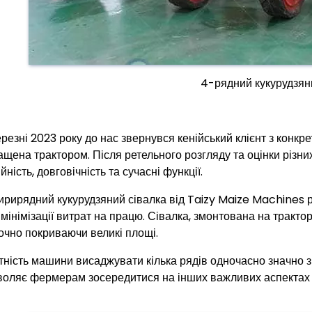
4-рядний кукурудзян
ерезні 2023 року до нас звернувся кенійський клієнт з конкр
ащена трактором. Після ретельного розгляду та оцінки різних
йність, довговічність та сучасні функції.
ирирядний кукурудзяний сівалка від Taizy Maize Machines р
 мінімізації витрат на працю. Сівалка, змонтована на трактор
точно покриваючи великі площі.
тність машини висаджувати кілька рядів одночасно значно з
воляє фермерам зосередитися на інших важливих аспектах ї