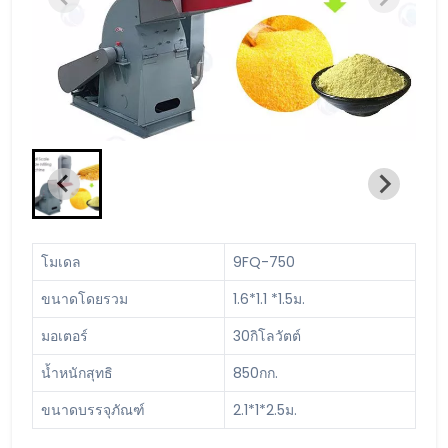
โมเดล
9FQ-750
ขนาดโดยรวม
1.6*1.1 *1.5ม.
มอเตอร์
30กิโลวัตต์
น้ำหนักสุทธิ
850กก.
ขนาดบรรจุภัณฑ์
2.1*1*2.5ม.