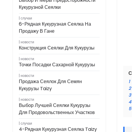
Выбор И Меры Предосторожности
Кукурузной Сеялки
случаи
6-Рядная Кукурузная Сеялка На
Продажу В Гане
новости
Конструкция Сеялки Для Кукурузы
новости
Точки Посадки Сахарной Кукурузы
С
новости
Продажа Сеялок Для Семян
1
Кукурузы Taizy
2
3
новости
4
Выбор Лучшей Сеялки Кукурузы
5
Для Продовольственных Участков
случаи
4-Рядная Кукурузная Сеялка Taizy