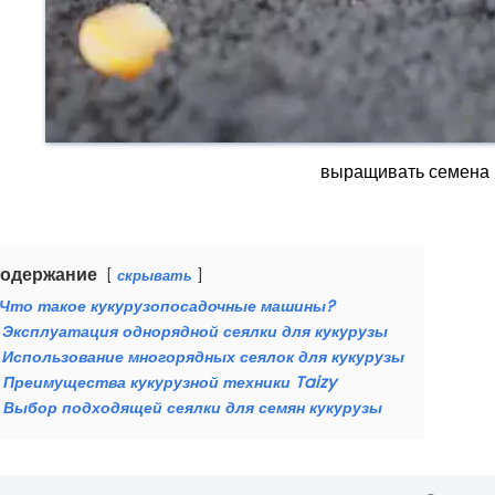
выращивать семена 
одержание
скрывать
Что такое кукурузопосадочные машины?
Эксплуатация однорядной сеялки для кукурузы
Использование многорядных сеялок для кукурузы
Преимущества кукурузной техники Taizy
Выбор подходящей сеялки для семян кукурузы