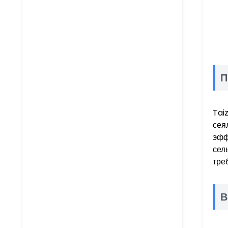
П
Tai
сея
эфф
сел
тре
В