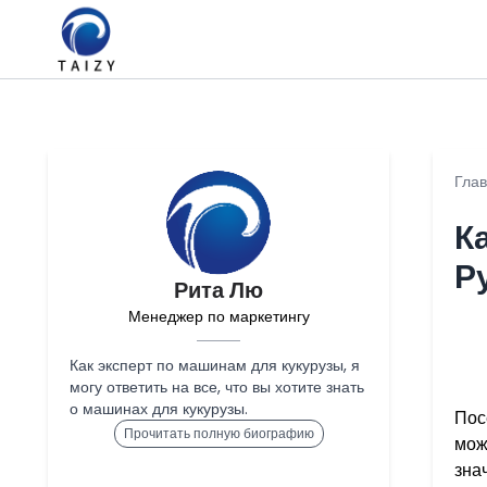
Гла
К
Р
Рита Лю
Менеджер по маркетингу
Как эксперт по машинам для кукурузы, я
могу ответить на все, что вы хотите знать
о машинах для кукурузы.
Пос
Прочитать полную биографию
мож
зна