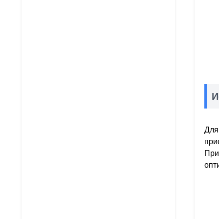
И
Для
при
При
опт