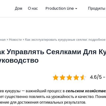
Дом
О нас
Production Line
Продукты
вная
»
Новости
»
Как эксплуатировать кукурузные сеялки: подробное
ак Управлять Сеялками Для К
уководство
4.6/5 -
ев кукурузы — важнейший процесс в
сельском хозяйстве
ет существенно повлиять на урожайность и качество. По
чение для достижения оптимальных результатов.