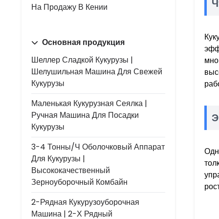
Ч
На Продажу В Кении
Кук
Основная продукция
эфф
Шеллер Сладкой Кукурузы |
мно
Шелушильная Машина Для Свежей
выс
Кукурузы
раб
Маленькая Кукурузная Сеялка |
Ручная Машина Для Посадки
Э
Кукурузы
3-4 Тонны/ч Оболочковый Аппарат
Одн
Для Кукурузы |
тол
Высококачественный
упр
Зерноуборочный Комбайн
рост
2-Рядная Кукурузоуборочная
Машина | 2-Х Рядный