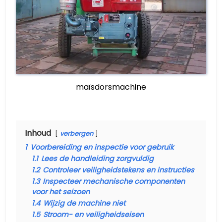
maïsdorsmachine
Inhoud
verbergen
1
Voorbereiding en inspectie voor gebruik
1.1
Lees de handleiding zorgvuldig
1.2
Controleer veiligheidstekens en instructies
1.3
Inspecteer mechanische componenten
voor het seizoen
1.4
Wijzig de machine niet
1.5
Stroom- en veiligheidseisen