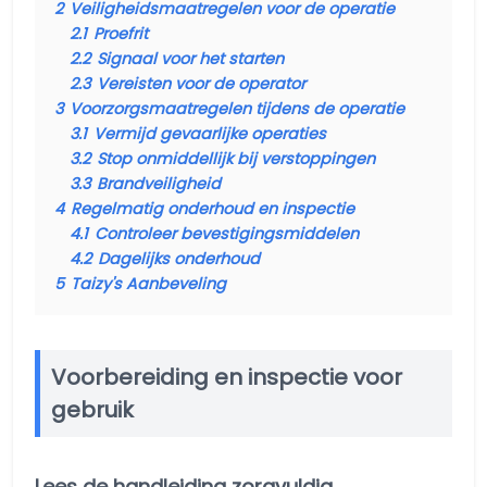
2
Veiligheidsmaatregelen voor de operatie
2.1
Proefrit
2.2
Signaal voor het starten
2.3
Vereisten voor de operator
3
Voorzorgsmaatregelen tijdens de operatie
3.1
Vermijd gevaarlijke operaties
3.2
Stop onmiddellijk bij verstoppingen
3.3
Brandveiligheid
4
Regelmatig onderhoud en inspectie
4.1
Controleer bevestigingsmiddelen
4.2
Dagelijks onderhoud
5
Taizy's Aanbeveling
Voorbereiding en inspectie voor
gebruik
Lees de handleiding zorgvuldig