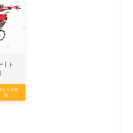
 | ト
機
積もりを取
得