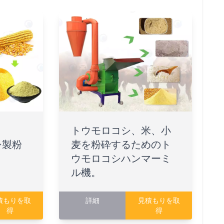
トウモロコシ、米、小
シ製粉
麦を粉砕するためのト
ウモロコシハンマーミ
ル機。
積もりを取
詳細
見積もりを取
得
得