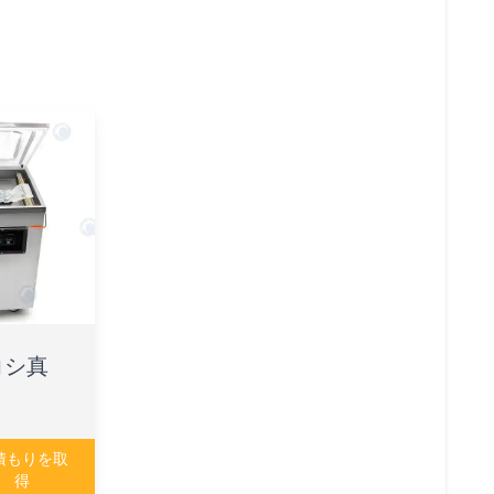
コシ真
積もりを取
得