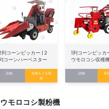
2列コーンピッカー | 2
1列コーンピッカー
列コーンハーベスター
ウモロコシ収穫
詳細
見積もりを取
詳細
見
得
トウモロコシ製粉機