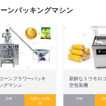
コーンパッキングマシン
コーンフラワーパッキ
新鮮なトウモロ
ングマシン
空包装機
詳細
見積もりを取
詳細
見
得