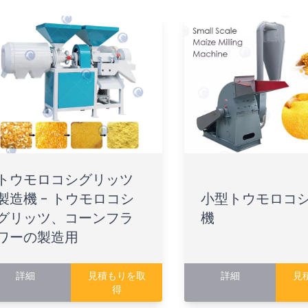
トウモロコシグリッツ
製造機 - トウモロコシ
小型トウモロコ
グリッツ、コーンフラ
機
ワーの製造用
詳細
見積もりを取
詳細
見
得