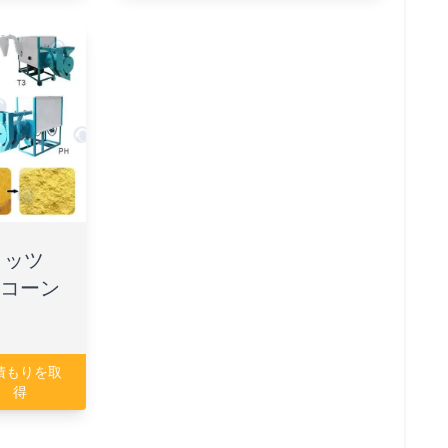
リッツ
 コーン
積もりを取
得