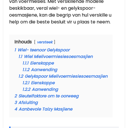
van voermiesies. Met verskillende modelle
beskikbaar, veral wiel- en gelykspoor-
oesmasjiene, kan die begrip van hul verskille u
help om die beste besluit vir u plaas te neem.
Inhouds
versteek
1
Wiel- teenoor Gelykspoor
1.1
Wiel Mielivoermiesiesoesmasjien
1.1.1
Eienskappe
1.1.2
Aanwending
1.2
Gelykspoor Mielivoermiesiesoesmasjien
1.2.1
Eienskappe
1.2.2
Aanwending
2
Sleutelfaktore om te oorweeg
3
Afsluiting
4
Aanbevole Taizy Masjiene