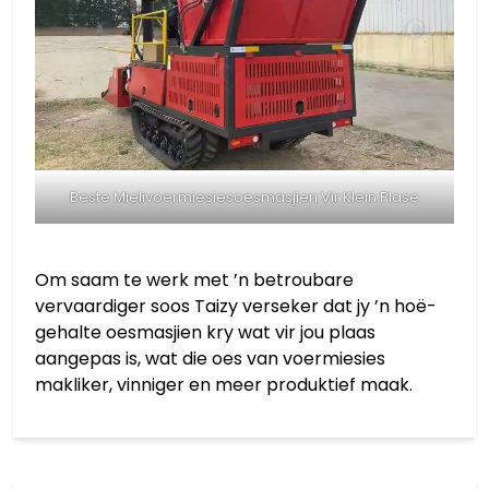
Beste Mielivoermiesiesoesmasjien Vir Klein Plase
Om saam te werk met ’n betroubare
vervaardiger soos Taizy verseker dat jy ’n hoë-
gehalte oesmasjien kry wat vir jou plaas
aangepas is, wat die oes van voermiesies
makliker, vinniger en meer produktief maak.