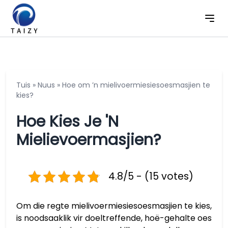
Tuis
»
Nuus
»
Hoe om ’n mielivoermiesiesoesmasjien te
kies?
Hoe Kies Je 'n
Mielievoermasjien?
4.8/5 - (15 votes)
Om die regte mielivoermiesiesoesmasjien te kies,
is noodsaaklik vir doeltreffende, hoë-gehalte oes