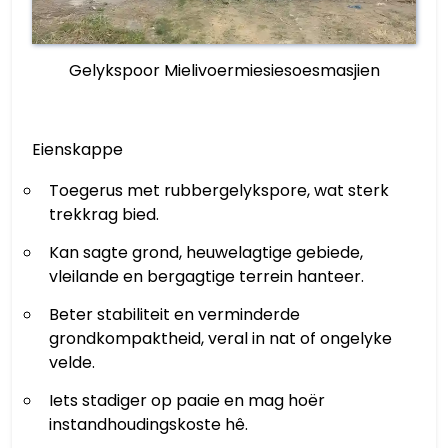
Gelykspoor Mielivoermiesiesoesmasjien
Eienskappe
Toegerus met rubbergelykspore, wat sterk
trekkrag bied.
Kan sagte grond, heuwelagtige gebiede,
vleilande en bergagtige terrein hanteer.
Beter stabiliteit en verminderde
grondkompaktheid, veral in nat of ongelyke
velde.
Iets stadiger op paaie en mag hoër
instandhoudingskoste hê.