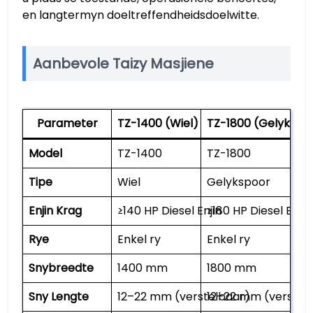
en langtermyn doeltreffendheidsdoelwitte.
Aanbevole Taizy Masjiene
Parameter
TZ-1400 (Wiel)
TZ-1800 (Gelykspo
Model
TZ-1400
TZ-1800
Tipe
Wiel
Gelykspoor
Enjin Krag
≥140 HP Diesel Enjin
≥180 HP Diesel Enjin
Rye
Enkel ry
Enkel ry
Snybreedte
1400 mm
1800 mm
Sny Lengte
12–22 mm (verstelbaar)
12–22 mm (verstel