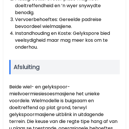
doeltreffendheid en ’n wyer snywydte
benodig.
Vervoerbehoeftes: Gereelde padreise
bevoordeel wielmasjiene.
Instandhouding en Koste: Gelykspore bied
veelsydigheid maar mag meer kos om te
onderhou.
Afsluiting
Beide wiel- en gelykspoor-
mielivoermiesiesoesmasjiene het unieke
voordele. Wielmodelle is buigsaam en
doeltreffend op plat grond, terwyl
gelykspoormasjiene uitblink in uitdagende
terrein. Die keuse van die regte tipe hang af van
u plaas se toestande, operasionele behoeftes,