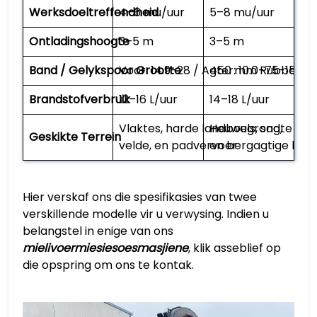
Werksdoeltreffendheid
4–6 mu/uur
5–8 mu/uur
Ontladingshoogte
3–5 m
3–5 m
Band / Gelykspoor Grootte
Voor: 14.9-28 / Agter: 10.0-75-15
450 mm Rubber Ge
Brandstofverbruik
12–16 L/uur
14–18 L/uur
Vlaktes, harde landbougrond,
Heuwels, sagte gron
Geskikte Terrein
velde, en padvervoer
en bergagtige lan
Hier verskaf ons die spesifikasies van twee
verskillende modelle vir u verwysing. Indien u
belangstel in enige van ons
mielivoermiesiesoesmasjiene
, klik asseblief op
die opspring om ons te kontak.